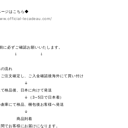
ページはこちら◆
ww.official-lecadeau.com/
の前に必ずご確認お願いいたします。
 ⇩ ⇩
迄の流れ
りご注文確定し、ご入金確認後海外にて買い付け
↓
にて検品後、日本に向けて発送
3~5日で日本着）
の倉庫にて検品、梱包後お客様へ発送
↓
品到着
週間でお客様にお届けになります。