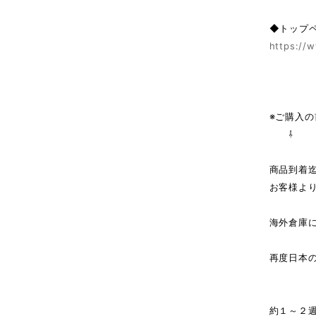
◆トップ
https://w
※ご購入
⇩
商品到着
お客様よ
海外倉庫
↓（
再度日本
商
約１～２