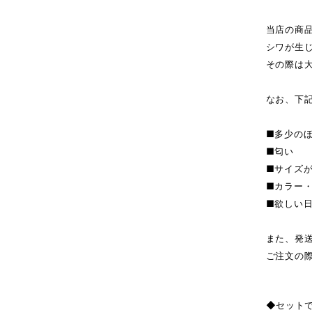
当店の商
シワが生
その際は
なお、下
■多少の
■匂い
■サイズ
■カラー
■欲しい
また、発
ご注文の
◆セット