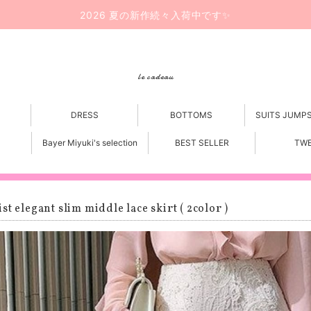
2026 夏の新作続々入荷中です✨
le cadeau
DRESS
BOTTOMS
SUITS JUMP
Bayer Miyuki's selection
BEST SELLER
TW
st elegant slim middle lace skirt ( 2color )