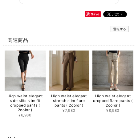
Save
通報する
関連商品
High waist elegant
High waist elegant
High waist elegant
side slits slim fit
stretch slim flare
cropped flare pants (
cropped pants (
pants ( 2color )
2color )
2color )
¥7,980
¥8,980
¥6,980