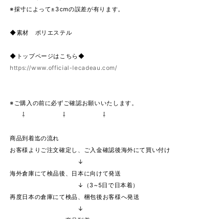
※採寸によって±3cmの誤差が有ります。
◆素材 ポリエステル
◆トップページはこちら◆
https://www.official-lecadeau.com/
※ご購入の前に必ずご確認お願いいたします。
⇩ ⇩ ⇩
商品到着迄の流れ
お客様よりご注文確定し、ご入金確認後海外にて買い付け
↓
海外倉庫にて検品後、日本に向けて発送
↓（3~5日で日本着）
再度日本の倉庫にて検品、梱包後お客様へ発送
↓