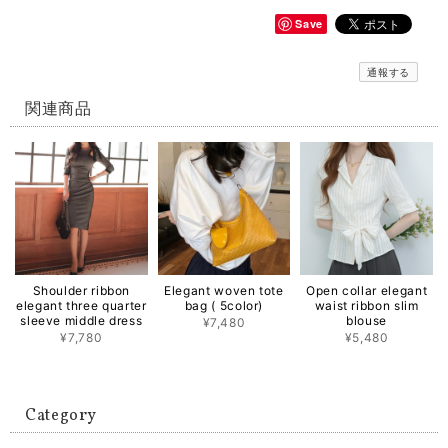
Save
通報する
関連商品
Shoulder ribbon
Elegant woven tote
Open collar elegant
elegant three quarter
bag ( 5color)
waist ribbon slim
sleeve middle dress
blouse
¥7,480
¥7,780
¥5,480
Category