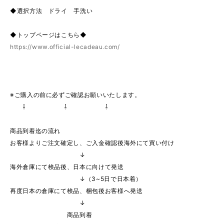
◆選択方法 ドライ 手洗い
◆トップページはこちら◆
https://www.official-lecadeau.com/
※ご購入の前に必ずご確認お願いいたします。
⇩ ⇩ ⇩
商品到着迄の流れ
お客様よりご注文確定し、ご入金確認後海外にて買い付け
↓
海外倉庫にて検品後、日本に向けて発送
↓（3~5日で日本着）
再度日本の倉庫にて検品、梱包後お客様へ発送
↓
商品到着