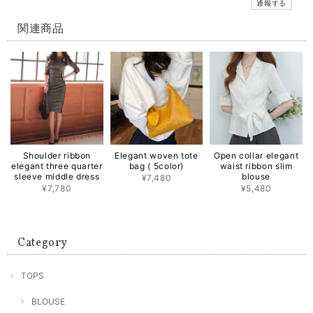
通報する
関連商品
Shoulder ribbon
Elegant woven tote
Open collar elegant
elegant three quarter
bag ( 5color)
waist ribbon slim
sleeve middle dress
blouse
¥7,480
¥7,780
¥5,480
Category
TOPS
BLOUSE