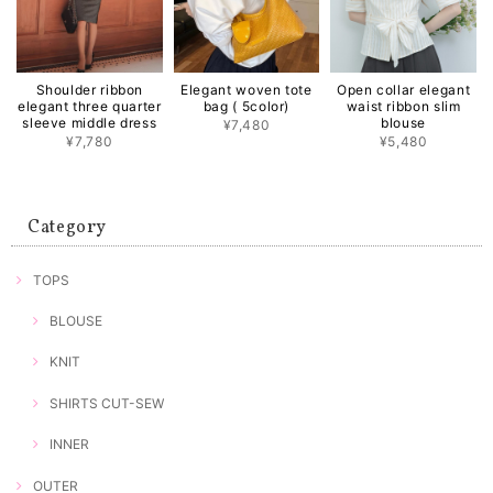
Shoulder ribbon
Elegant woven tote
Open collar elegant
elegant three quarter
bag ( 5color)
waist ribbon slim
sleeve middle dress
blouse
¥7,480
¥7,780
¥5,480
Category
TOPS
BLOUSE
KNIT
SHIRTS CUT-SEW
INNER
OUTER