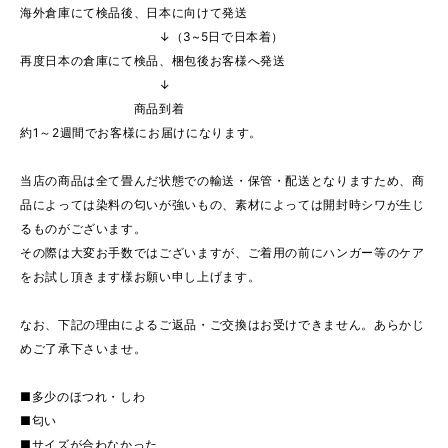
海外倉庫にて検品後、日本に向けて発送
↓（3~5日で日本着）
再度日本の倉庫にて検品、梱包後お客様へ発送
↓
商品到着
約1～2週間でお客様にお届けになります。
当店の商品は全て畳んだ状態での輸送・保管・配送となりますため、商
品によっては染料の匂いが強いもの、素材によっては開封時シワが生じ
るものがございます。
その際は大変お手数ではございますが、ご着用の前にハンガー等のケア
をお試し頂きます様お願い申し上げます。
なお、下記の理由によるご返品・ご交換はお受けできません。あらかじ
めご了承下さいませ。
■多少のほつれ・しわ
■匂い
■サイズが合わなかった