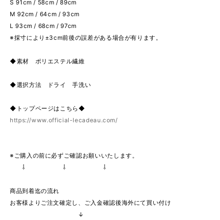
S 91cm / 58cm / 89cm
M 92cm / 64cm / 93cm
L 93cm / 68cm / 97cm
※採寸により±3cm前後の誤差がある場合が有ります。
◆素材 ポリエステル繊維
◆選択方法 ドライ 手洗い
◆トップページはこちら◆
https://www.official-lecadeau.com/
※ご購入の前に必ずご確認お願いいたします。
⇩ ⇩ ⇩
商品到着迄の流れ
お客様よりご注文確定し、ご入金確認後海外にて買い付け
↓