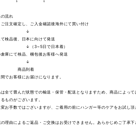
 ⇩ ⇩
迄の流れ
りご注文確定し、ご入金確認後海外にて買い付け
↓
にて検品後、日本に向けて発送
3~5日で日本着）
の倉庫にて検品、梱包後お客様へ発送
↓
品到着
週間でお客様にお届けになります。
品は全て畳んだ状態での輸送・保管・配送となりますため、商品によって
じるものがございます。
大変お手数ではございますが、ご着用の前にハンガー等のケアをお試し頂
記の理由によるご返品・ご交換はお受けできません。あらかじめご了承下