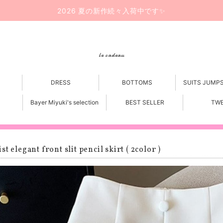
2026 夏の新作続々入荷中です✨
le cadeau
DRESS
BOTTOMS
SUITS JUMP
Bayer Miyuki's selection
BEST SELLER
TW
t elegant front slit pencil skirt ( 2color )