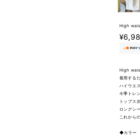
High waist
¥6,9
High waist
着用する
ハイウエ
今季トレ
トップス
ロングシ
これから
◆カラー W