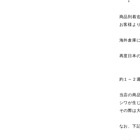
⇩
商品到着
お客様よ
海外倉庫
↓（
再度日本
商
約１～２
当店の商
シワが生
その際は
なお、下