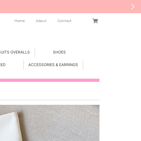
Home
About
Contact
SUITS OVERALLS
SHOES
EED
ACCESSORIES & EARRINGS