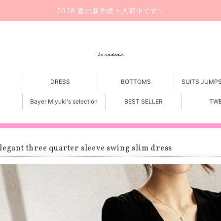
2026 夏の新作続々入荷中です✨
le cadeau
DRESS
BOTTOMS
SUITS JUMP
Bayer Miyuki's selection
BEST SELLER
TW
legant three quarter sleeve swing slim dress