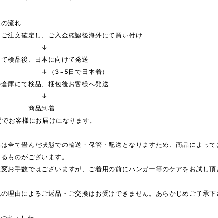
迄の流れ
りご注文確定し、ご入金確認後海外にて買い付け
↓
にて検品後、日本に向けて発送
3~5日で日本着）
の倉庫にて検品、梱包後お客様へ発送
↓
品到着
間でお客様にお届けになります。
品は全て畳んだ状態での輸送・保管・配送となりますため、商品によって
じるものがございます。
大変お手数ではございますが、ご着用の前にハンガー等のケアをお試し頂
記の理由によるご返品・ご交換はお受けできません。あらかじめご了承下
ほつれ・しわ