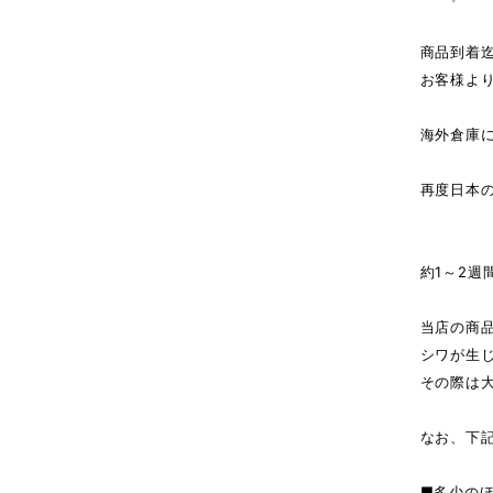
商品到着
お客様よ
海外倉庫
↓（
再度日本
商
約1～2週
当店の商
シワが生
その際は
なお、下
■多少の