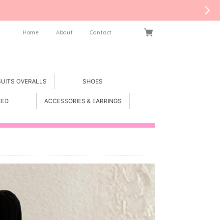
Home
About
Contact
SUITS OVERALLS
SHOES
EED
ACCESSORIES & EARRINGS