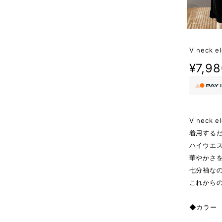
V neck el
¥7,9
V neck e
着用する
ハイウエ
華やかさ
七分袖な
これから
◆カラー B