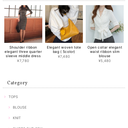
Shoulder ribbon
Elegant woven tote
Open collar elegant
elegant three quarter
bag ( 5color)
waist ribbon slim
sleeve middle dress
blouse
¥7,480
¥7,780
¥5,480
Category
TOPS
BLOUSE
KNIT