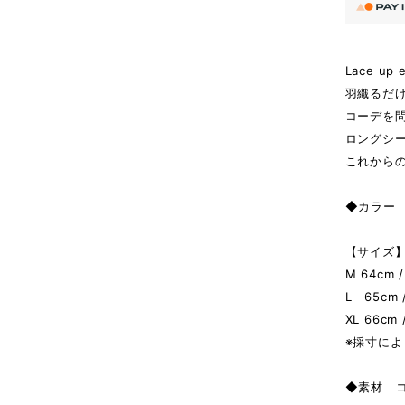
Lace up e
羽織るだ
コーデを
ロングシ
これから
◆カラー B
【サイズ】
M 64cm /
L 65cm /
XL 66cm 
※採寸によ
◆素材 