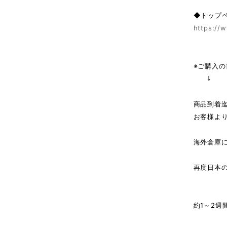
◆トップ
https://w
※ご購入
⇩
商品到着
お客様よ
海外倉庫
↓（
再度日本
商
約1～2週