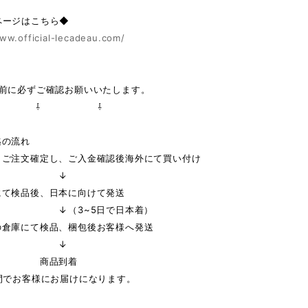
ページはこちら◆
ww.official-lecadeau.com/
の前に必ずご確認お願いいたします。
 ⇩ ⇩
迄の流れ
りご注文確定し、ご入金確認後海外にて買い付け
↓
にて検品後、日本に向けて発送
3~5日で日本着）
の倉庫にて検品、梱包後お客様へ発送
↓
品到着
間でお客様にお届けになります。