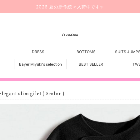
2026 夏の新作続々入荷中です✨
le cadeau
DRESS
BOTTOMS
SUITS JUMP
Bayer Miyuki's selection
BEST SELLER
TW
legant slim gilet ( 2color )