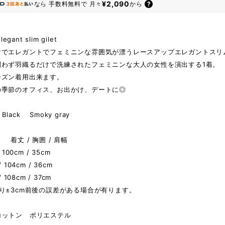
¥2,090
なら
手数料無料で
月々
から
legant slim gilet
けでエレガントでフェミニンな雰囲気が漂うレースアップエレガントスリ
問わず羽織るだけで洗練されたフェミニンな大人の女性を演出する1着。
ーズン着用出来ます。
の季節のオフィス、お出かけ、デートに◎
lack Smoky gray
 着丈 / 胸囲 / 肩幅
 100cm / 35cm
 104cm / 36cm
/ 108cm / 37cm
り±3cm前後の誤差がある場合が有ります。
コットン ポリエステル