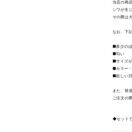
当店の商
シワが生
その際は
なお、下
■多少の
■匂い
■サイズ
■カラー
■欲しい
また、発
ご注文の
◆セット