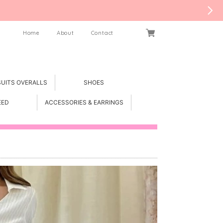
Home
About
Contact
SUITS OVERALLS
SHOES
EED
ACCESSORIES & EARRINGS