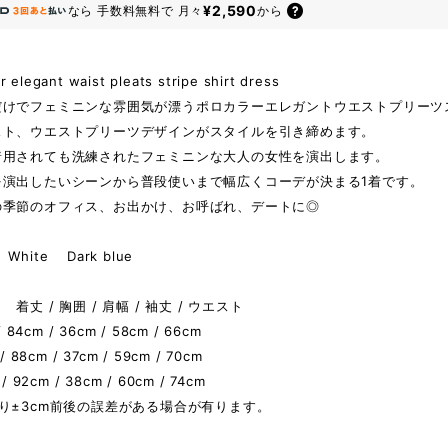
¥2,590
なら
手数料無料で
月々
から
ar elegant waist pleats stripe shirt dress
だけでフェミニンな雰囲気が漂うポロカラーエレガントウエストプリーツ
スト、ウエストプリーツデザインがスタイルを引き締めます。
着用されても洗練されたフェミニンな大人の女性を演出します。
を演出したいシーンから普段使いまで幅広くコーデが決まる1着です。
の季節のオフィス、お出かけ、お呼ばれ、デートに◎
hite Dark blue
着丈 / 胸囲 / 肩幅 / 袖丈 / ウエスト
/ 84cm / 36cm / 58cm / 66cm
/ 88cm / 37cm / 59cm / 70cm
/ 92cm / 38cm / 60cm / 74cm
り±3cm前後の誤差がある場合が有ります。