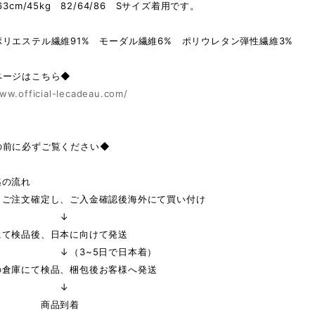
63cm/45kg 82/64/86 Sサイズ着用です。
リエステル繊維91% モーダル繊維6% ポリウレタン弾性繊維3%
ページはこちら◆
ww.official-lecadeau.com/
の前に必ずご覧ください◆
迄の流れ
りご注文確定し、ご入金確認後海外にて買い付け
↓
にて検品後、日本に向けて発送
3~5日で日本着）
の倉庫にて検品、梱包後お客様へ発送
↓
品到着