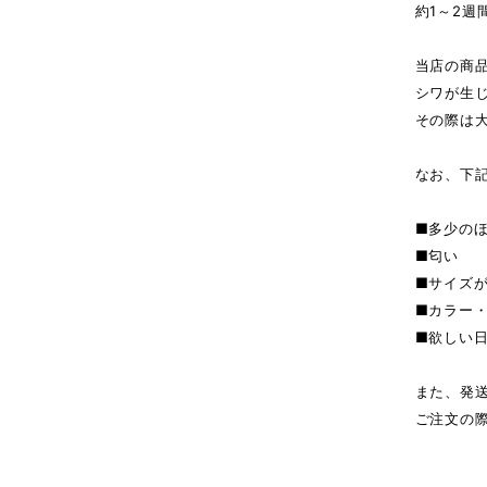
約1～2週
当店の商
シワが生
その際は
なお、下
■多少の
■匂い
■サイズ
■カラー
■欲しい
また、発
ご注文の