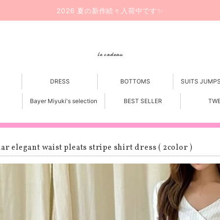
2026 夏の新作続々入荷中です✨
le cadeau
DRESS
BOTTOMS
SUITS JUMP
Bayer Miyuki's selection
BEST SELLER
TW
lar elegant waist pleats stripe shirt dress ( 2color )