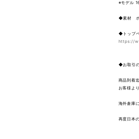
※モデル 1
◆素材 ポ
◆トップ
https://w
◆お取引
商品到着
お客様よ
海外倉庫
↓（
再度日本
商