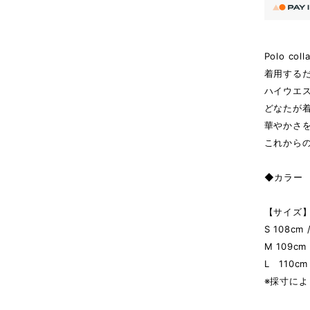
Polo coll
着用する
ハイウエ
どなたが
華やかさ
これから
◆カラー W
【サイズ】 
S 108cm 
M 109cm 
L 110cm 
※採寸によ