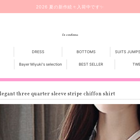
2026 夏の新作続々入荷中です✨
le cadeau
DRESS
BOTTOMS
SUITS JUMP
Bayer Miyuki's selection
BEST SELLER
TW
legant three quarter sleeve stripe chiffon shirt