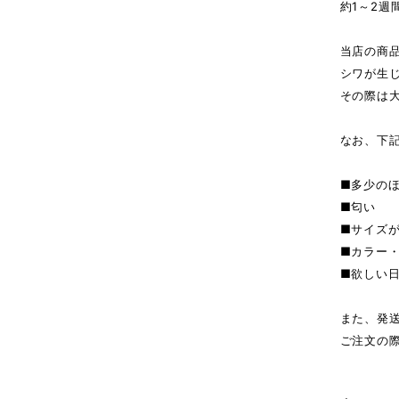
約1～2週
当店の商
シワが生
その際は
なお、下
■多少の
■匂い
■サイズ
■カラー
■欲しい
また、発
ご注文の