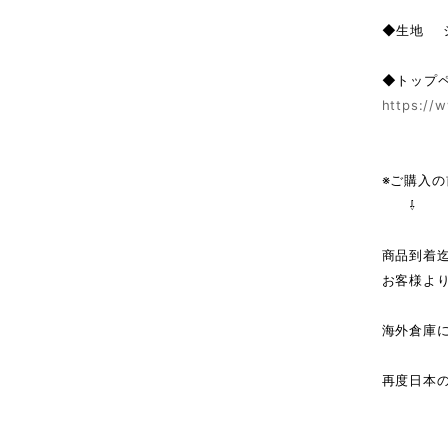
◆生地 
◆トップ
https://w
※ご購入
⇩
商品到着
お客様よ
海外倉庫
↓（
再度日本
商