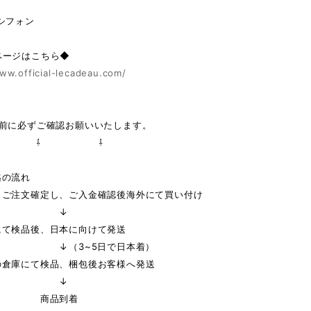
シフォン
ページはこちら◆
ww.official-lecadeau.com/
の前に必ずご確認お願いいたします。
 ⇩ ⇩
迄の流れ
りご注文確定し、ご入金確認後海外にて買い付け
↓
にて検品後、日本に向けて発送
3~5日で日本着）
の倉庫にて検品、梱包後お客様へ発送
↓
品到着