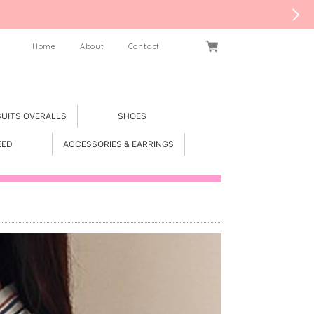
Home
About
Contact
SUITS OVERALLS
SHOES
EED
ACCESSORIES & EARRINGS