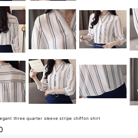
egant three quarter sleeve stripe chiffon shirt
0