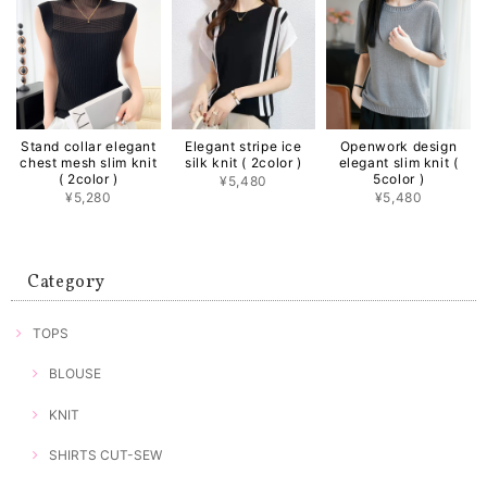
Stand collar elegant
Elegant stripe ice
Openwork design
chest mesh slim knit
silk knit ( 2color )
elegant slim knit (
( 2color )
5color )
¥5,480
¥5,280
¥5,480
Category
TOPS
BLOUSE
KNIT
SHIRTS CUT-SEW