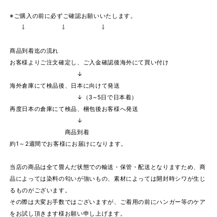
※ご購入の前に必ずご確認お願いいたします。
⇩ ⇩ ⇩
商品到着迄の流れ
お客様よりご注文確定し、ご入金確認後海外にて買い付け
↓
海外倉庫にて検品後、日本に向けて発送
↓（3~5日で日本着）
再度日本の倉庫にて検品、梱包後お客様へ発送
↓
商品到着
約1～2週間でお客様にお届けになります。
当店の商品は全て畳んだ状態での輸送・保管・配送となりますため、商
品によっては染料の匂いが強いもの、素材によっては開封時シワが生じ
るものがございます。
その際は大変お手数ではございますが、ご着用の前にハンガー等のケア
をお試し頂きます様お願い申し上げます。