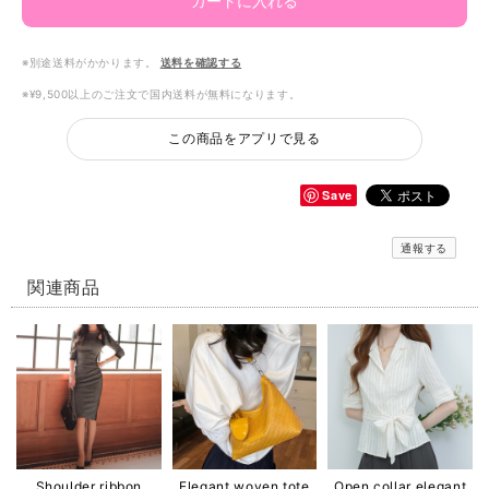
カートに入れる
※別途送料がかかります。
送料を確認する
※¥9,500以上のご注文で国内送料が無料になります。
この商品をアプリで見る
Save
通報する
関連商品
Shoulder ribbon
Elegant woven tote
Open collar elegant