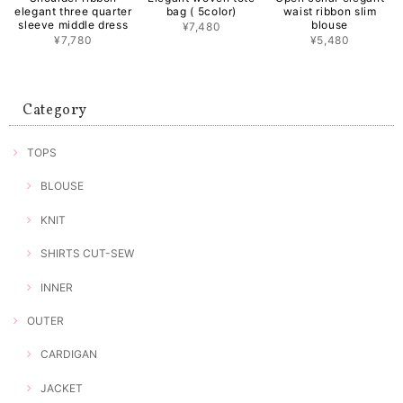
elegant three quarter
bag ( 5color)
waist ribbon slim
sleeve middle dress
blouse
¥7,480
¥7,780
¥5,480
Category
TOPS
BLOUSE
KNIT
SHIRTS CUT-SEW
INNER
OUTER
CARDIGAN
JACKET