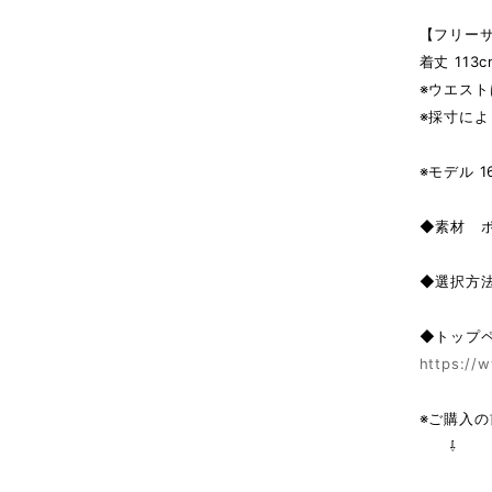
【フリー
着丈 113c
※ウエス
※採寸によ
※モデル 1
◆素材 
◆選択方
◆トップ
https://w
※ご購入
⇩