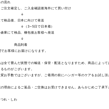
迄の流れ
りご注文確定し、ご入金確認後海外にて買い付け
↓
にて検品後、日本に向けて発送
3~5日で日本着）
の倉庫にて検品、梱包後お客様へ発送
↓
品到着
間でお客様にお届けになります。
品は全て畳んだ状態での輸送・保管・配送となりますため、商品によって
じるものがございます。
大変お手数ではございますが、ご着用の前にハンガー等のケアをお試し頂
記の理由によるご返品・ご交換はお受けできません。あらかじめご了承下
ほつれ・しわ