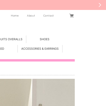
Home
About
Contact
SUITS OVERALLS
SHOES
EED
ACCESSORIES & EARRINGS