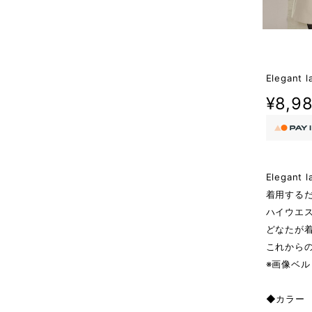
Elegant l
¥8,9
Elegant l
着用する
ハイウエ
どなたが
これから
※画像ベ
◆カラー W