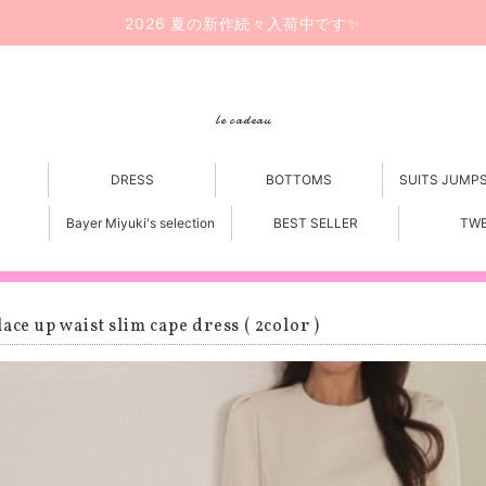
2026 夏の新作続々入荷中です✨
le cadeau
DRESS
BOTTOMS
SUITS JUMP
Bayer Miyuki's selection
BEST SELLER
TW
lace up waist slim cape dress ( 2color )