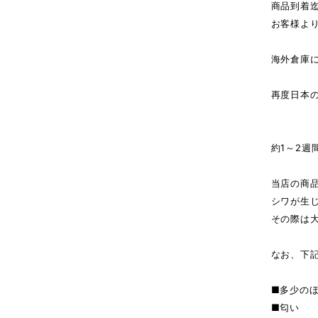
商品到着
お客様よ
海外倉庫
↓（
再度日本
商
約1～2週
当店の商
シワが生
その際は
なお、下
■多少の
■匂い